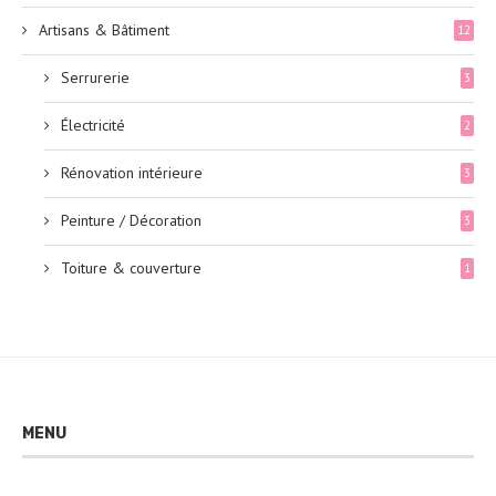
Artisans & Bâtiment
12
Serrurerie
3
Électricité
2
Rénovation intérieure
3
Peinture / Décoration
3
Toiture & couverture
1
MENU