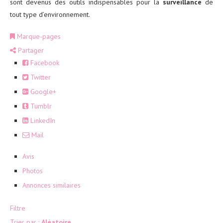
sont devenus des outils indispensables pour la
surveillance
de
tout type d’environnement.
Marque-pages
Partager
Facebook
Twitter
Google+
Tumblr
LinkedIn
Mail
Avis
Photos
Annonces similaires
Filtre
Trier par :
Aléatoire