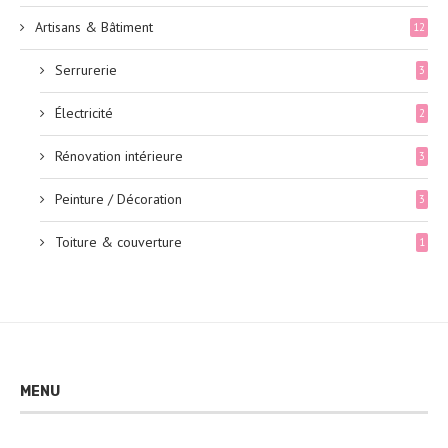
Artisans & Bâtiment
12
Serrurerie
3
Électricité
2
Rénovation intérieure
3
Peinture / Décoration
3
Toiture & couverture
1
MENU