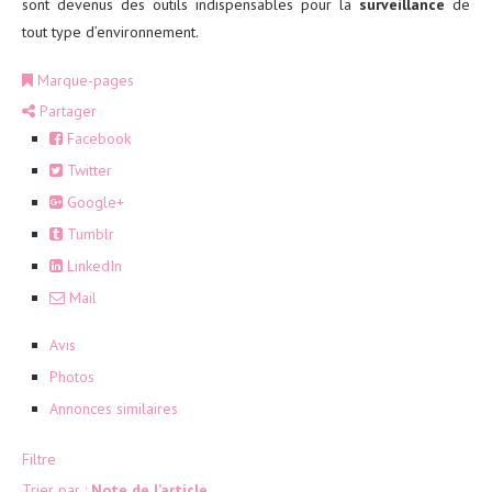
sont devenus des outils indispensables pour la
surveillance
de
tout type d’environnement.
Marque-pages
Partager
Facebook
Twitter
Google+
Tumblr
LinkedIn
Mail
Avis
Photos
Annonces similaires
Filtre
Trier par :
Note de l’article