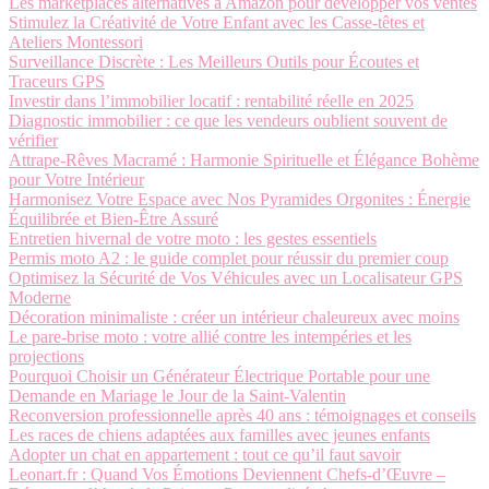
Les marketplaces alternatives à Amazon pour développer vos ventes
Stimulez la Créativité de Votre Enfant avec les Casse-têtes et
Ateliers Montessori
Surveillance Discrète : Les Meilleurs Outils pour Écoutes et
Traceurs GPS
Investir dans l’immobilier locatif : rentabilité réelle en 2025
Diagnostic immobilier : ce que les vendeurs oublient souvent de
vérifier
Attrape-Rêves Macramé : Harmonie Spirituelle et Élégance Bohème
pour Votre Intérieur
Harmonisez Votre Espace avec Nos Pyramides Orgonites : Énergie
Équilibrée et Bien-Être Assuré
Entretien hivernal de votre moto : les gestes essentiels
Permis moto A2 : le guide complet pour réussir du premier coup
Optimisez la Sécurité de Vos Véhicules avec un Localisateur GPS
Moderne
Décoration minimaliste : créer un intérieur chaleureux avec moins
Le pare-brise moto : votre allié contre les intempéries et les
projections
Pourquoi Choisir un Générateur Électrique Portable pour une
Demande en Mariage le Jour de la Saint-Valentin
Reconversion professionnelle après 40 ans : témoignages et conseils
Les races de chiens adaptées aux familles avec jeunes enfants
Adopter un chat en appartement : tout ce qu’il faut savoir
Leonart.fr : Quand Vos Émotions Deviennent Chefs-d’Œuvre –