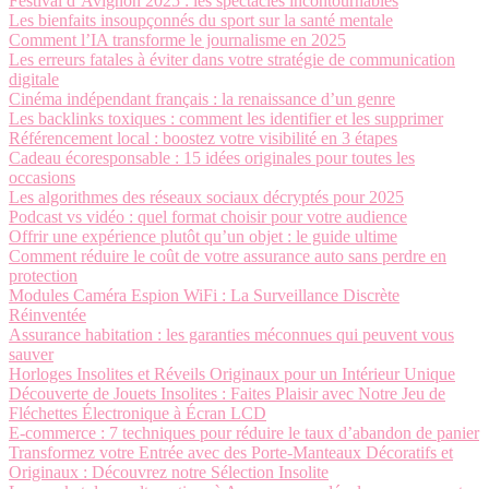
Festival d’Avignon 2025 : les spectacles incontournables
Les bienfaits insoupçonnés du sport sur la santé mentale
Comment l’IA transforme le journalisme en 2025
Les erreurs fatales à éviter dans votre stratégie de communication
digitale
Cinéma indépendant français : la renaissance d’un genre
Les backlinks toxiques : comment les identifier et les supprimer
Référencement local : boostez votre visibilité en 3 étapes
Cadeau écoresponsable : 15 idées originales pour toutes les
occasions
Les algorithmes des réseaux sociaux décryptés pour 2025
Podcast vs vidéo : quel format choisir pour votre audience
Offrir une expérience plutôt qu’un objet : le guide ultime
Comment réduire le coût de votre assurance auto sans perdre en
protection
Modules Caméra Espion WiFi : La Surveillance Discrète
Réinventée
Assurance habitation : les garanties méconnues qui peuvent vous
sauver
Horloges Insolites et Réveils Originaux pour un Intérieur Unique
Découverte de Jouets Insolites : Faites Plaisir avec Notre Jeu de
Fléchettes Électronique à Écran LCD
E-commerce : 7 techniques pour réduire le taux d’abandon de panier
Transformez votre Entrée avec des Porte-Manteaux Décoratifs et
Originaux : Découvrez notre Sélection Insolite