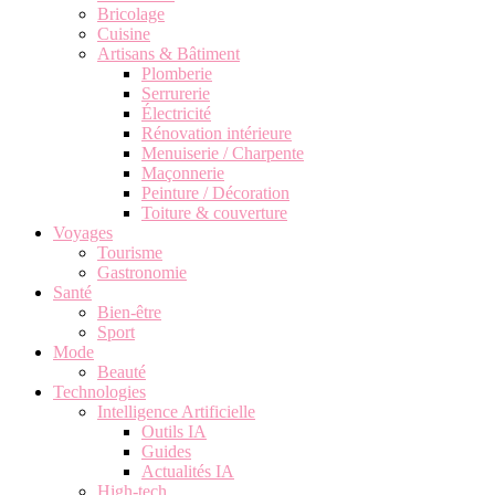
Bricolage
Cuisine
Artisans & Bâtiment
Plomberie
Serrurerie
Électricité
Rénovation intérieure
Menuiserie / Charpente
Maçonnerie
Peinture / Décoration
Toiture & couverture
Voyages
Tourisme
Gastronomie
Santé
Bien-être
Sport
Mode
Beauté
Technologies
Intelligence Artificielle
Outils IA
Guides
Actualités IA
High-tech