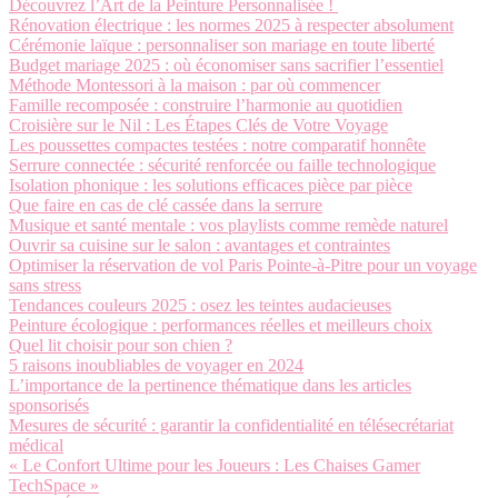
Découvrez l’Art de la Peinture Personnalisée !
Rénovation électrique : les normes 2025 à respecter absolument
Cérémonie laïque : personnaliser son mariage en toute liberté
Budget mariage 2025 : où économiser sans sacrifier l’essentiel
Méthode Montessori à la maison : par où commencer
Famille recomposée : construire l’harmonie au quotidien
Croisière sur le Nil : Les Étapes Clés de Votre Voyage
Les poussettes compactes testées : notre comparatif honnête
Serrure connectée : sécurité renforcée ou faille technologique
Isolation phonique : les solutions efficaces pièce par pièce
Que faire en cas de clé cassée dans la serrure
Musique et santé mentale : vos playlists comme remède naturel
Ouvrir sa cuisine sur le salon : avantages et contraintes
Optimiser la réservation de vol Paris Pointe-à-Pitre pour un voyage
sans stress
Tendances couleurs 2025 : osez les teintes audacieuses
Peinture écologique : performances réelles et meilleurs choix
Quel lit choisir pour son chien ?
5 raisons inoubliables de voyager en 2024
L’importance de la pertinence thématique dans les articles
sponsorisés
Mesures de sécurité : garantir la confidentialité en télésecrétariat
médical
« Le Confort Ultime pour les Joueurs : Les Chaises Gamer
TechSpace »