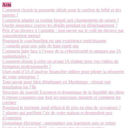
Actu
Comment choisir la poussette idéale pour le confort de bébé et des
parents ?
Comment adapter sa routine beauté aux changements de saison ?
Quelle assurance couvre les dégâts pendant un déménagement ?
Prix d’un divorce à l’amiable : tout savoir sur le coût du divorce par
consentement mutuel
Pourquoi le couchsurfing est une expérience enrichissante
7 conseils pour une salle de bain esprit spa
Comment faire face à l’essor de la cybersécurité et attaques par IA
sophistiquées ?
Comment réussir à créer un avatar IA réaliste pour vos vidéos de
formation professionnelle ?
Quel outil d’IA d’analyse financière utiliser pour piloter la trésorerie
de votre entreprise ?
Tout savoir pour bien déménager en Martinique : réussir son
installation sur l’île
Structure du marché Euronext et dynamique de la liquidité des titres
6 erreurs courantes que font les nouveaux motards et comment les
corriger
Pourquoi le tourisme rural séduit-il de plus en plus de voyageurs ?
7 plantes qui purifient l’air de votre maison et demandent peu
d’entretien
Domotique électrique : automatiser son logement sans se ruiner