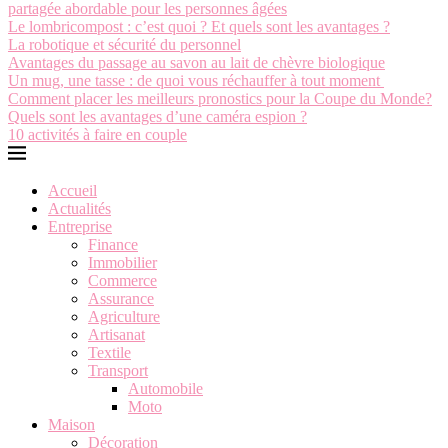
partagée abordable pour les personnes âgées
Le lombricompost : c’est quoi ? Et quels sont les avantages ?
La robotique et sécurité du personnel
Avantages du passage au savon au lait de chèvre biologique
Un mug, une tasse : de quoi vous réchauffer à tout moment
Comment placer les meilleurs pronostics pour la Coupe du Monde?
Quels sont les avantages d’une caméra espion ?
10 activités à faire en couple
Accueil
Actualités
Entreprise
Finance
Immobilier
Commerce
Assurance
Agriculture
Artisanat
Textile
Transport
Automobile
Moto
Maison
Décoration