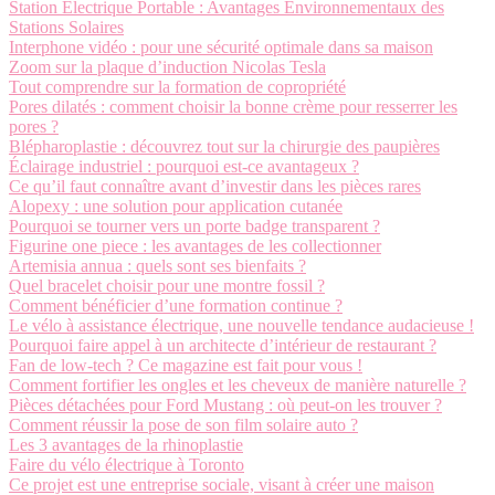
Station Électrique Portable : Avantages Environnementaux des
Stations Solaires
Interphone vidéo : pour une sécurité optimale dans sa maison
Zoom sur la plaque d’induction Nicolas Tesla
Tout comprendre sur la formation de copropriété
Pores dilatés : comment choisir la bonne crème pour resserrer les
pores ?
Blépharoplastie : découvrez tout sur la chirurgie des paupières
Éclairage industriel : pourquoi est-ce avantageux ?
Ce qu’il faut connaître avant d’investir dans les pièces rares
Alopexy : une solution pour application cutanée
Pourquoi se tourner vers un porte badge transparent ?
Figurine one piece : les avantages de les collectionner
Artemisia annua : quels sont ses bienfaits ?
Quel bracelet choisir pour une montre fossil ?
Comment bénéficier d’une formation continue ?
Le vélo à assistance électrique, une nouvelle tendance audacieuse !
Pourquoi faire appel à un architecte d’intérieur de restaurant ?
Fan de low-tech ? Ce magazine est fait pour vous !
Comment fortifier les ongles et les cheveux de manière naturelle ?
Pièces détachées pour Ford Mustang : où peut-on les trouver ?
Comment réussir la pose de son film solaire auto ?
Les 3 avantages de la rhinoplastie
Faire du vélo électrique à Toronto
Ce projet est une entreprise sociale, visant à créer une maison