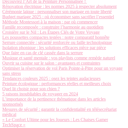
Découvrez l’Art de la Peinture Personnalisée !
Rénovation électrique : les normes 2025 à respecter absolument
Cérémonie laïque : personnaliser son mariage en toute liberté
Budget mariage 2025 : où économiser sans sacrifier l’essentiel
Méthode Montessori à la maison : par où commencer
Famille recomposée : construire l’harmonie au quotidien
Croisière sur le Nil : Les Étapes Clés de Votre Voyage
Les poussettes compactes testées : notre comparatif honnête
Serrure connectée : sécurité renforcée ou faille technologique
Isolation phonique : les solutions efficaces pièce par pièce
Que faire en cas de clé cassée dans la serrure
Musique et santé mentale : vos playlists comme remède naturel
Ouvrir sa cuisine sur le salon : avantages et contraintes
Optimiser la réservation de vol Paris Pointe-à-Pitre pour un voyage
sans stress
Tendances couleurs 2025 : osez les teintes audacieuses
Peinture écologique : performances réelles et meilleurs choix
Quel lit choisir pour son chien ?
5 raisons inoubliables de voyager en 2024
L’importance de la pertinence thématique dans les articles
sponsorisés
Mesures de sécurité : garantir la confidentialité en télésecrétariat
médical
« Le Confort Ultime pour les Joueurs : Les Chaises Gamer
TechSpace »