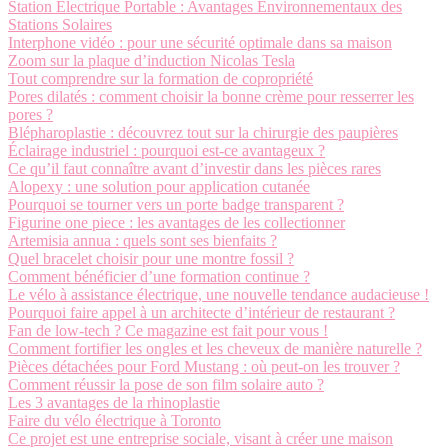
Station Électrique Portable : Avantages Environnementaux des
Stations Solaires
Interphone vidéo : pour une sécurité optimale dans sa maison
Zoom sur la plaque d’induction Nicolas Tesla
Tout comprendre sur la formation de copropriété
Pores dilatés : comment choisir la bonne crème pour resserrer les
pores ?
Blépharoplastie : découvrez tout sur la chirurgie des paupières
Éclairage industriel : pourquoi est-ce avantageux ?
Ce qu’il faut connaître avant d’investir dans les pièces rares
Alopexy : une solution pour application cutanée
Pourquoi se tourner vers un porte badge transparent ?
Figurine one piece : les avantages de les collectionner
Artemisia annua : quels sont ses bienfaits ?
Quel bracelet choisir pour une montre fossil ?
Comment bénéficier d’une formation continue ?
Le vélo à assistance électrique, une nouvelle tendance audacieuse !
Pourquoi faire appel à un architecte d’intérieur de restaurant ?
Fan de low-tech ? Ce magazine est fait pour vous !
Comment fortifier les ongles et les cheveux de manière naturelle ?
Pièces détachées pour Ford Mustang : où peut-on les trouver ?
Comment réussir la pose de son film solaire auto ?
Les 3 avantages de la rhinoplastie
Faire du vélo électrique à Toronto
Ce projet est une entreprise sociale, visant à créer une maison