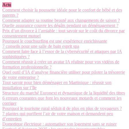
Actu
Comment choisir la poussette idéale pour le confort de bébé et des
parents ?
Comment adapter sa routine beauté aux changements de saison ?
Quelle assurance couvre les dégâts pendant un déménagement ?
Prix d’un divorce à l’amiable : tout savoir sur le coût du divorce par
consentement mutuel
Pourquoi le couchsurfing est une expérience enrichissante
7 conseils pour une salle de bain esprit spa
Comment faire face à l’essor de la cybersécurité et attaques par IA
sophistiquées ?
Comment réussir à créer un avatar IA réaliste pour vos vidéos de
formation professionnelle ?
Quel outil d’IA d’analyse financière utiliser pour piloter la trésorerie
de votre entreprise ?
Tout savoir pour bien déménager en Martinique : réussir son
installation sur l’île
Structure du marché Euronext et dynamique de la liquidité des titres
6 erreurs courantes que font les nouveaux motards et comment les
corriger
Pourquoi le tourisme rural séduit-il de plus en plus de voyageurs ?
7 plantes qui purifient l’air de votre maison et demandent peu
d’entretien
Domotique électrique : automatiser son logement sans se ruiner