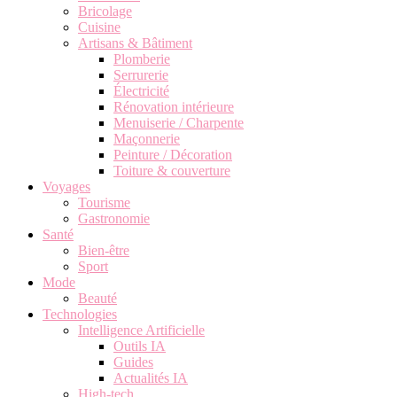
Bricolage
Cuisine
Artisans & Bâtiment
Plomberie
Serrurerie
Électricité
Rénovation intérieure
Menuiserie / Charpente
Maçonnerie
Peinture / Décoration
Toiture & couverture
Voyages
Tourisme
Gastronomie
Santé
Bien-être
Sport
Mode
Beauté
Technologies
Intelligence Artificielle
Outils IA
Guides
Actualités IA
High-tech