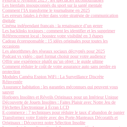
Festival d’Avignon 2025 : les spectacles incontournables
Les bienfaits insoupçonnés du sport sur la santé mentale
Comment l’IA transforme le journalisme en 2025
Les erreurs fatales à éviter dans votre stratégie de communication
digitale
Cinéma indépendant français : la renaissance d’un genre
Les backlinks toxiques : comment les identifier et les supprimer
Référencement local : boostez votre visibilité en 3 étapes
Cadeau écoresponsable : 15 idées originales pour toutes les
occasions
Les algorithmes des réseaux sociaux décryptés pour 2025
Podcast vs vidéo : quel format choisir pour votre audience
Offrir une expérience plutôt qu’un objet : le guide ultime
Comment réduire le coût de votre assurance auto sans perdre en
protection
Modules Caméra Espion WiFi : La Surveillance Discrète
Réinventée
Assurance habitation : les garanties méconnues qui peuvent vous
sauver
Horloges Insolites et Réveils Originaux pour un Intérieur Unique
Découverte de Jouets Insolites : Faites Plaisir avec Notre Jeu de
Fléchettes Électronique à Écran LCD
E-commerce : 7 techniques pour réduire le taux d’abandon de panier
Transformez votre Entrée avec des Porte-Manteaux Décoratifs et
Originaux : Découvrez notre Sélection Insolite