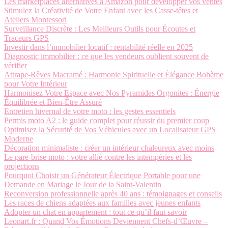
Les marketplaces alternatives à Amazon pour développer vos ventes
Stimulez la Créativité de Votre Enfant avec les Casse-têtes et
Ateliers Montessori
Surveillance Discrète : Les Meilleurs Outils pour Écoutes et
Traceurs GPS
Investir dans l’immobilier locatif : rentabilité réelle en 2025
Diagnostic immobilier : ce que les vendeurs oublient souvent de
vérifier
Attrape-Rêves Macramé : Harmonie Spirituelle et Élégance Bohème
pour Votre Intérieur
Harmonisez Votre Espace avec Nos Pyramides Orgonites : Énergie
Équilibrée et Bien-Être Assuré
Entretien hivernal de votre moto : les gestes essentiels
Permis moto A2 : le guide complet pour réussir du premier coup
Optimisez la Sécurité de Vos Véhicules avec un Localisateur GPS
Moderne
Décoration minimaliste : créer un intérieur chaleureux avec moins
Le pare-brise moto : votre allié contre les intempéries et les
projections
Pourquoi Choisir un Générateur Électrique Portable pour une
Demande en Mariage le Jour de la Saint-Valentin
Reconversion professionnelle après 40 ans : témoignages et conseils
Les races de chiens adaptées aux familles avec jeunes enfants
Adopter un chat en appartement : tout ce qu’il faut savoir
Leonart.fr : Quand Vos Émotions Deviennent Chefs-d’Œuvre –