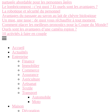
partagée abordable pour les personnes âgées
Le lombricompost : c’est quoi ? Et quels sont les avantages ?
La robotique et sécurité du personnel
Avantages du passage au savon au lait de chèvre biologique
Un mug, une tasse : de quoi vous réchauffer à tout moment
Comment placer les meilleurs pronostics pour la Coupe du Monde?
Quels sont les avantages d’une caméra espion ?
10 activités à faire en couple
Accueil
Actualités
Entreprise
Finance
Immobilier
Commerce
Assurance
Agriculture
Artisanat
Textile
Transport
Automobile
Moto
Maison
Décoration