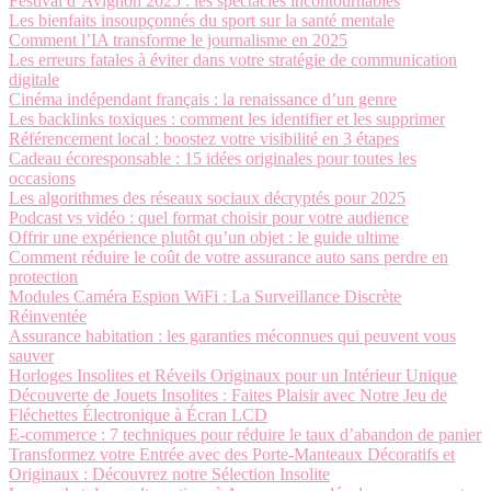
Festival d’Avignon 2025 : les spectacles incontournables
Les bienfaits insoupçonnés du sport sur la santé mentale
Comment l’IA transforme le journalisme en 2025
Les erreurs fatales à éviter dans votre stratégie de communication
digitale
Cinéma indépendant français : la renaissance d’un genre
Les backlinks toxiques : comment les identifier et les supprimer
Référencement local : boostez votre visibilité en 3 étapes
Cadeau écoresponsable : 15 idées originales pour toutes les
occasions
Les algorithmes des réseaux sociaux décryptés pour 2025
Podcast vs vidéo : quel format choisir pour votre audience
Offrir une expérience plutôt qu’un objet : le guide ultime
Comment réduire le coût de votre assurance auto sans perdre en
protection
Modules Caméra Espion WiFi : La Surveillance Discrète
Réinventée
Assurance habitation : les garanties méconnues qui peuvent vous
sauver
Horloges Insolites et Réveils Originaux pour un Intérieur Unique
Découverte de Jouets Insolites : Faites Plaisir avec Notre Jeu de
Fléchettes Électronique à Écran LCD
E-commerce : 7 techniques pour réduire le taux d’abandon de panier
Transformez votre Entrée avec des Porte-Manteaux Décoratifs et
Originaux : Découvrez notre Sélection Insolite