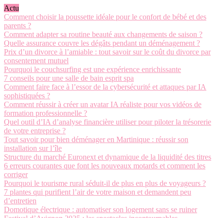
Actu
Comment choisir la poussette idéale pour le confort de bébé et des
parents ?
Comment adapter sa routine beauté aux changements de saison ?
Quelle assurance couvre les dégâts pendant un déménagement ?
Prix d’un divorce à l’amiable : tout savoir sur le coût du divorce par
consentement mutuel
Pourquoi le couchsurfing est une expérience enrichissante
7 conseils pour une salle de bain esprit spa
Comment faire face à l’essor de la cybersécurité et attaques par IA
sophistiquées ?
Comment réussir à créer un avatar IA réaliste pour vos vidéos de
formation professionnelle ?
Quel outil d’IA d’analyse financière utiliser pour piloter la trésorerie
de votre entreprise ?
Tout savoir pour bien déménager en Martinique : réussir son
installation sur l’île
Structure du marché Euronext et dynamique de la liquidité des titres
6 erreurs courantes que font les nouveaux motards et comment les
corriger
Pourquoi le tourisme rural séduit-il de plus en plus de voyageurs ?
7 plantes qui purifient l’air de votre maison et demandent peu
d’entretien
Domotique électrique : automatiser son logement sans se ruiner