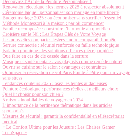
Découvrez l’Art de la Peinture Personnalisée !
Rénovation électrique : les normes 2025 à respecter absolument
Cérémonie laïque : personnaliser son mariage en toute liberté
Budget mariage 2025 : où économiser sans sacrifier l’essentiel
Méthode Montessori à la maison : par où commencer
Famille recomposée : construire l’harmonie au quotidien
Croisière sur le Nil : Les Étapes Clés de Votre Voyage
Les poussettes compactes testées : notre comparatif honnête
Serrure connectée : sécurité renforcée ou faille technologique
Isolation phonique : les solutions efficaces pièce par pièce
Que faire en cas de clé cassée dans la serrure
Musique et santé mentale : vos playlists comme remède naturel
Ouvrir sa cuisine sur le salon : avantages et contraintes
Optimiser la réservation de vol Paris Pointe-à-Pitre pour un voyage
sans stress
Tendances couleurs 2025 : osez les teintes audacieuses
Peinture écologique : performances réelles et meilleurs choix
Quel lit choisir pour son chien ?
5 raisons inoubliables de voyager en 2024
L’importance de la pertinence thématique dans les articles
sponsorisés
Mesures de sécurité : garantir la confidentialité en télésecrétariat
médical
« Le Confort Ultime pour les Joueurs : Les Chaises Gamer
TechSpace »