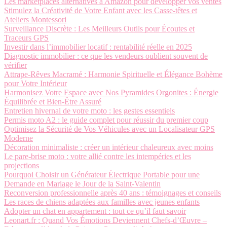
Les marketplaces alternatives à Amazon pour développer vos ventes
Stimulez la Créativité de Votre Enfant avec les Casse-têtes et
Ateliers Montessori
Surveillance Discrète : Les Meilleurs Outils pour Écoutes et
Traceurs GPS
Investir dans l’immobilier locatif : rentabilité réelle en 2025
Diagnostic immobilier : ce que les vendeurs oublient souvent de
vérifier
Attrape-Rêves Macramé : Harmonie Spirituelle et Élégance Bohème
pour Votre Intérieur
Harmonisez Votre Espace avec Nos Pyramides Orgonites : Énergie
Équilibrée et Bien-Être Assuré
Entretien hivernal de votre moto : les gestes essentiels
Permis moto A2 : le guide complet pour réussir du premier coup
Optimisez la Sécurité de Vos Véhicules avec un Localisateur GPS
Moderne
Décoration minimaliste : créer un intérieur chaleureux avec moins
Le pare-brise moto : votre allié contre les intempéries et les
projections
Pourquoi Choisir un Générateur Électrique Portable pour une
Demande en Mariage le Jour de la Saint-Valentin
Reconversion professionnelle après 40 ans : témoignages et conseils
Les races de chiens adaptées aux familles avec jeunes enfants
Adopter un chat en appartement : tout ce qu’il faut savoir
Leonart.fr : Quand Vos Émotions Deviennent Chefs-d’Œuvre –