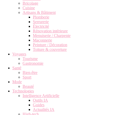
Bricolage
Cuisine
Artisans & Bâtiment
Plomberie
Serrurerie
Électricité
Rénovation intérieure
Menuiserie / Charpente
Maçonnerie
Peinture / Décoration
Toiture & couverture
Voyages
Tourisme
Gastronomie
Santé
Bien-être
Sport
Mode
Beauté
Technologies
Intelligence Artificielle
Outils IA
Guides
Actualités IA
High-tech