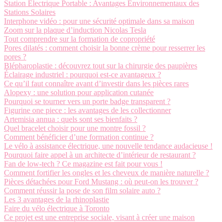
Station Électrique Portable : Avantages Environnementaux des
Stations Solaires
Interphone vidéo : pour une sécurité optimale dans sa maison
Zoom sur la plaque d’induction Nicolas Tesla
Tout comprendre sur la formation de copropriété
Pores dilatés : comment choisir la bonne crème pour resserrer les
pores ?
Blépharoplastie : découvrez tout sur la chirurgie des paupières
Éclairage industriel : pourquoi est-ce avantageux ?
Ce qu’il faut connaître avant d’investir dans les pièces rares
Alopexy : une solution pour application cutanée
Pourquoi se tourner vers un porte badge transparent ?
Figurine one piece : les avantages de les collectionner
Artemisia annua : quels sont ses bienfaits ?
Quel bracelet choisir pour une montre fossil ?
Comment bénéficier d’une formation continue ?
Le vélo à assistance électrique, une nouvelle tendance audacieuse !
Pourquoi faire appel à un architecte d’intérieur de restaurant ?
Fan de low-tech ? Ce magazine est fait pour vous !
Comment fortifier les ongles et les cheveux de manière naturelle ?
Pièces détachées pour Ford Mustang : où peut-on les trouver ?
Comment réussir la pose de son film solaire auto ?
Les 3 avantages de la rhinoplastie
Faire du vélo électrique à Toronto
Ce projet est une entreprise sociale, visant à créer une maison