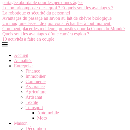
partagée abordable pour les personnes âgées
Le lombricompost : c’est quoi ? Et quels sont les avantages ?
La robotique et sécurité du personnel
Avantages du passage au savon au lait de chèvre biologique
Un mug, une tasse : de quoi vous réchauffer à tout moment
Comment placer les meilleurs pronostics pour la Coupe du Monde?
Quels sont les avantages d’une caméra espion ?
10 activités à faire en couple
Accueil
Actualités
Entreprise
Finance
Immobilier
Commerce
Assurance
Agriculture
Artisanat
Textile
Transport
Automobile
Moto
Maison
Décoration