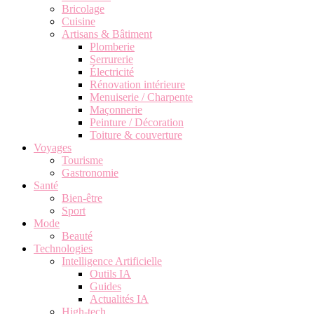
Bricolage
Cuisine
Artisans & Bâtiment
Plomberie
Serrurerie
Électricité
Rénovation intérieure
Menuiserie / Charpente
Maçonnerie
Peinture / Décoration
Toiture & couverture
Voyages
Tourisme
Gastronomie
Santé
Bien-être
Sport
Mode
Beauté
Technologies
Intelligence Artificielle
Outils IA
Guides
Actualités IA
High-tech