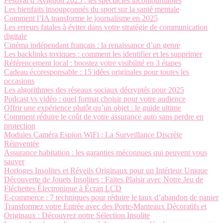
Festival d’Avignon 2025 : les spectacles incontournables
Les bienfaits insoupçonnés du sport sur la santé mentale
Comment l’IA transforme le journalisme en 2025
Les erreurs fatales à éviter dans votre stratégie de communication
digitale
Cinéma indépendant français : la renaissance d’un genre
Les backlinks toxiques : comment les identifier et les supprimer
Référencement local : boostez votre visibilité en 3 étapes
Cadeau écoresponsable : 15 idées originales pour toutes les
occasions
Les algorithmes des réseaux sociaux décryptés pour 2025
Podcast vs vidéo : quel format choisir pour votre audience
Offrir une expérience plutôt qu’un objet : le guide ultime
Comment réduire le coût de votre assurance auto sans perdre en
protection
Modules Caméra Espion WiFi : La Surveillance Discrète
Réinventée
Assurance habitation : les garanties méconnues qui peuvent vous
sauver
Horloges Insolites et Réveils Originaux pour un Intérieur Unique
Découverte de Jouets Insolites : Faites Plaisir avec Notre Jeu de
Fléchettes Électronique à Écran LCD
E-commerce : 7 techniques pour réduire le taux d’abandon de panier
Transformez votre Entrée avec des Porte-Manteaux Décoratifs et
Originaux : Découvrez notre Sélection Insolite