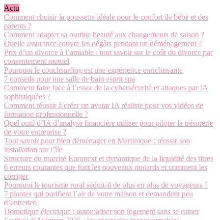
Actu
Comment choisir la poussette idéale pour le confort de bébé et des
parents ?
Comment adapter sa routine beauté aux changements de saison ?
Quelle assurance couvre les dégâts pendant un déménagement ?
Prix d’un divorce à l’amiable : tout savoir sur le coût du divorce par
consentement mutuel
Pourquoi le couchsurfing est une expérience enrichissante
7 conseils pour une salle de bain esprit spa
Comment faire face à l’essor de la cybersécurité et attaques par IA
sophistiquées ?
Comment réussir à créer un avatar IA réaliste pour vos vidéos de
formation professionnelle ?
Quel outil d’IA d’analyse financière utiliser pour piloter la trésorerie
de votre entreprise ?
Tout savoir pour bien déménager en Martinique : réussir son
installation sur l’île
Structure du marché Euronext et dynamique de la liquidité des titres
6 erreurs courantes que font les nouveaux motards et comment les
corriger
Pourquoi le tourisme rural séduit-il de plus en plus de voyageurs ?
7 plantes qui purifient l’air de votre maison et demandent peu
d’entretien
Domotique électrique : automatiser son logement sans se ruiner