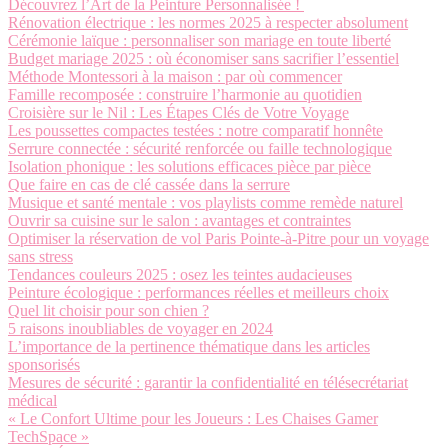
Découvrez l’Art de la Peinture Personnalisée !
Rénovation électrique : les normes 2025 à respecter absolument
Cérémonie laïque : personnaliser son mariage en toute liberté
Budget mariage 2025 : où économiser sans sacrifier l’essentiel
Méthode Montessori à la maison : par où commencer
Famille recomposée : construire l’harmonie au quotidien
Croisière sur le Nil : Les Étapes Clés de Votre Voyage
Les poussettes compactes testées : notre comparatif honnête
Serrure connectée : sécurité renforcée ou faille technologique
Isolation phonique : les solutions efficaces pièce par pièce
Que faire en cas de clé cassée dans la serrure
Musique et santé mentale : vos playlists comme remède naturel
Ouvrir sa cuisine sur le salon : avantages et contraintes
Optimiser la réservation de vol Paris Pointe-à-Pitre pour un voyage
sans stress
Tendances couleurs 2025 : osez les teintes audacieuses
Peinture écologique : performances réelles et meilleurs choix
Quel lit choisir pour son chien ?
5 raisons inoubliables de voyager en 2024
L’importance de la pertinence thématique dans les articles
sponsorisés
Mesures de sécurité : garantir la confidentialité en télésecrétariat
médical
« Le Confort Ultime pour les Joueurs : Les Chaises Gamer
TechSpace »