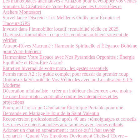
Les marketplaces alternatives à Amazon pour développer vos ventes
Stimulez la Créativité de Votre Enfant avec les Casse-têtes et
Ateliers Montessori
Surveillance Discrète : Les Meilleurs Outils pour Écoutes et
Traceurs GPS
Investir dans l’immobilier locatif : rentabilité réelle en 2025
Diagnostic immobilier : ce que les vendeurs oublient souvent de
vérifier
Attrape-Rêves Macramé : Harmonie Spirituelle et Élégance Bohème
pour Votre Intérieur
Harmonisez Votre Espace avec Nos Pyramides Orgonites : Énergie
Équilibrée et Bien-Être Assuré
Entretien hivernal de votre moto : les gestes essentiels
Permis moto A2 : le guide complet pour réussir du premier coup
Optimisez la Sécurité de Vos Véhicules avec un Localisateur GPS
Moderne
Décoration minimaliste : créer un intérieur chaleureux avec moins
Le pare-brise moto : votre allié contre les intempéries et les
projections
Pourquoi Choisir un Générateur Électrique Portable pour une
Demande en Mariage le Jour de la Saint-Valentin
Reconversion professionnelle après 40 ans : témoignages et conseils
Les races de chiens adaptées aux familles avec jeunes enfants
Adopter un chat en appartement : tout ce qu’il faut savoir
Leonart.fr : Quand Vos Émotions Deviennent Chefs-d’Œuvre –