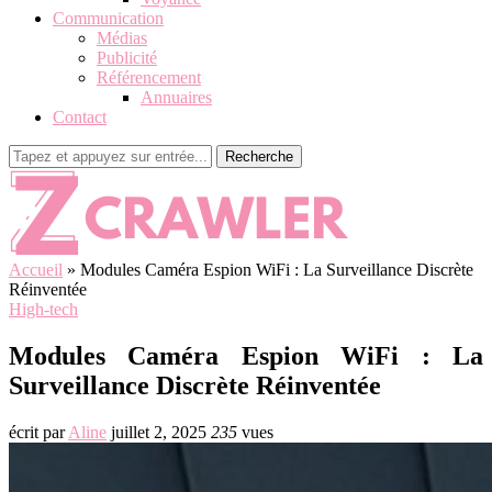
Communication
Médias
Publicité
Référencement
Annuaires
Contact
Recherche
Accueil
»
Modules Caméra Espion WiFi : La Surveillance Discrète
Réinventée
High-tech
Modules Caméra Espion WiFi : La
Surveillance Discrète Réinventée
écrit par
Aline
juillet 2, 2025
235
vues