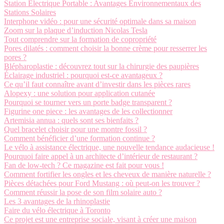
Station Électrique Portable : Avantages Environnementaux des
Stations Solaires
Interphone vidéo : pour une sécurité optimale dans sa maison
Zoom sur la plaque d’induction Nicolas Tesla
Tout comprendre sur la formation de copropriété
Pores dilatés : comment choisir la bonne crème pour resserrer les
pores ?
Blépharoplastie : découvrez tout sur la chirurgie des paupières
Éclairage industriel : pourquoi est-ce avantageux ?
Ce qu’il faut connaître avant d’investir dans les pièces rares
Alopexy : une solution pour application cutanée
Pourquoi se tourner vers un porte badge transparent ?
Figurine one piece : les avantages de les collectionner
Artemisia annua : quels sont ses bienfaits ?
Quel bracelet choisir pour une montre fossil ?
Comment bénéficier d’une formation continue ?
Le vélo à assistance électrique, une nouvelle tendance audacieuse !
Pourquoi faire appel à un architecte d’intérieur de restaurant ?
Fan de low-tech ? Ce magazine est fait pour vous !
Comment fortifier les ongles et les cheveux de manière naturelle ?
Pièces détachées pour Ford Mustang : où peut-on les trouver ?
Comment réussir la pose de son film solaire auto ?
Les 3 avantages de la rhinoplastie
Faire du vélo électrique à Toronto
Ce projet est une entreprise sociale, visant à créer une maison