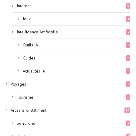
Internet
5
Jeux
4
Intelligence Artificielle
3
Outils IA
1
Guides
1
Actualités IA
1
Voyages
7
Tourisme
1
Artisans & Bâtiment
12
Serrurerie
3