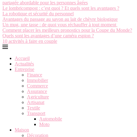
partagée abordable pour les personnes âgées
Le lombricompost : c’est quoi ? Et quels sont les avantages ?
La robotique et sécurité du personnel
Avantages du passage au savon au lait de chèvre biologique
Un mug, une tasse : de quoi vous réchauffer à tout moment
Comment placer les meilleurs pronostics pour la Coupe du Monde?
Quels sont les avantages d’une caméra espion ?
10 activités à faire en couple
Accueil
Actualités
Entreprise
Finance
Immobilier
Commerce
Assurance
Agriculture
Artisanat
Textile
Transport
Automobile
Moto
Maison
Décoration