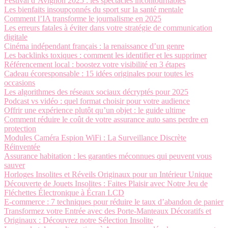
Festival d’Avignon 2025 : les spectacles incontournables
Les bienfaits insoupçonnés du sport sur la santé mentale
Comment l’IA transforme le journalisme en 2025
Les erreurs fatales à éviter dans votre stratégie de communication
digitale
Cinéma indépendant français : la renaissance d’un genre
Les backlinks toxiques : comment les identifier et les supprimer
Référencement local : boostez votre visibilité en 3 étapes
Cadeau écoresponsable : 15 idées originales pour toutes les
occasions
Les algorithmes des réseaux sociaux décryptés pour 2025
Podcast vs vidéo : quel format choisir pour votre audience
Offrir une expérience plutôt qu’un objet : le guide ultime
Comment réduire le coût de votre assurance auto sans perdre en
protection
Modules Caméra Espion WiFi : La Surveillance Discrète
Réinventée
Assurance habitation : les garanties méconnues qui peuvent vous
sauver
Horloges Insolites et Réveils Originaux pour un Intérieur Unique
Découverte de Jouets Insolites : Faites Plaisir avec Notre Jeu de
Fléchettes Électronique à Écran LCD
E-commerce : 7 techniques pour réduire le taux d’abandon de panier
Transformez votre Entrée avec des Porte-Manteaux Décoratifs et
Originaux : Découvrez notre Sélection Insolite