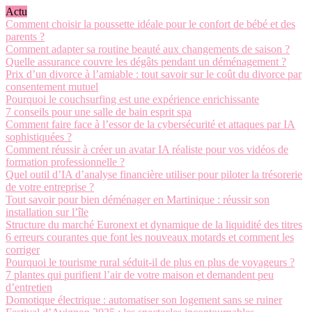
Actu
Comment choisir la poussette idéale pour le confort de bébé et des
parents ?
Comment adapter sa routine beauté aux changements de saison ?
Quelle assurance couvre les dégâts pendant un déménagement ?
Prix d’un divorce à l’amiable : tout savoir sur le coût du divorce par
consentement mutuel
Pourquoi le couchsurfing est une expérience enrichissante
7 conseils pour une salle de bain esprit spa
Comment faire face à l’essor de la cybersécurité et attaques par IA
sophistiquées ?
Comment réussir à créer un avatar IA réaliste pour vos vidéos de
formation professionnelle ?
Quel outil d’IA d’analyse financière utiliser pour piloter la trésorerie
de votre entreprise ?
Tout savoir pour bien déménager en Martinique : réussir son
installation sur l’île
Structure du marché Euronext et dynamique de la liquidité des titres
6 erreurs courantes que font les nouveaux motards et comment les
corriger
Pourquoi le tourisme rural séduit-il de plus en plus de voyageurs ?
7 plantes qui purifient l’air de votre maison et demandent peu
d’entretien
Domotique électrique : automatiser son logement sans se ruiner