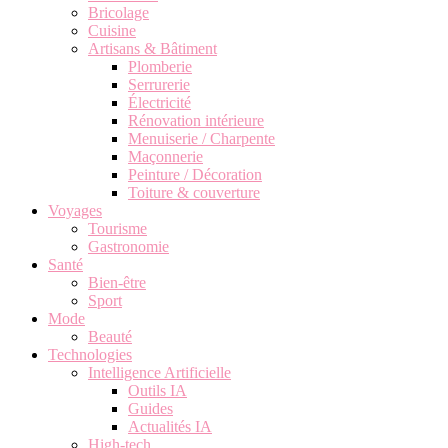
Bricolage
Cuisine
Artisans & Bâtiment
Plomberie
Serrurerie
Électricité
Rénovation intérieure
Menuiserie / Charpente
Maçonnerie
Peinture / Décoration
Toiture & couverture
Voyages
Tourisme
Gastronomie
Santé
Bien-être
Sport
Mode
Beauté
Technologies
Intelligence Artificielle
Outils IA
Guides
Actualités IA
High-tech