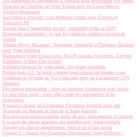
Les marketplaces alternatives à Amazon pour développer vos ventes
Stimulez la Créativité de Votre Enfant avec les Casse-têtes et
Ateliers Montessori
Surveillance Discrète : Les Meilleurs Outils pour Écoutes et
Traceurs GPS
Investir dans l’immobilier locatif : rentabilité réelle en 2025
Diagnostic immobilier : ce que les vendeurs oublient souvent de
vérifier
Attrape-Rêves Macramé : Harmonie Spirituelle et Élégance Bohème
pour Votre Intérieur
Harmonisez Votre Espace avec Nos Pyramides Orgonites : Énergie
Équilibrée et Bien-Être Assuré
Entretien hivernal de votre moto : les gestes essentiels
Permis moto A2 : le guide complet pour réussir du premier coup
Optimisez la Sécurité de Vos Véhicules avec un Localisateur GPS
Moderne
Décoration minimaliste : créer un intérieur chaleureux avec moins
Le pare-brise moto : votre allié contre les intempéries et les
projections
Pourquoi Choisir un Générateur Électrique Portable pour une
Demande en Mariage le Jour de la Saint-Valentin
Reconversion professionnelle après 40 ans : témoignages et conseils
Les races de chiens adaptées aux familles avec jeunes enfants
Adopter un chat en appartement : tout ce qu’il faut savoir
Leonart.fr : Quand Vos Émotions Deviennent Chefs-d’Œuvre –