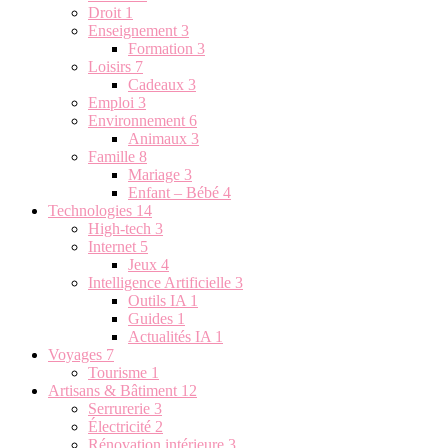
Droit
1
Enseignement
3
Formation
3
Loisirs
7
Cadeaux
3
Emploi
3
Environnement
6
Animaux
3
Famille
8
Mariage
3
Enfant – Bébé
4
Technologies
14
High-tech
3
Internet
5
Jeux
4
Intelligence Artificielle
3
Outils IA
1
Guides
1
Actualités IA
1
Voyages
7
Tourisme
1
Artisans & Bâtiment
12
Serrurerie
3
Électricité
2
Rénovation intérieure
3