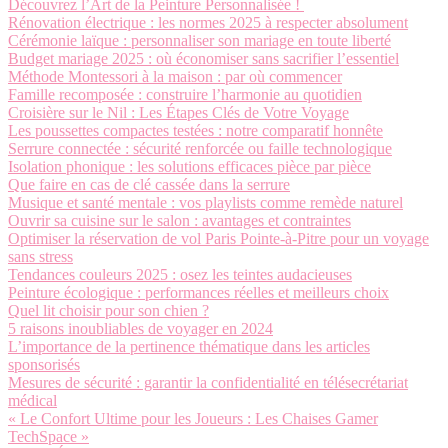
Découvrez l’Art de la Peinture Personnalisée !
Rénovation électrique : les normes 2025 à respecter absolument
Cérémonie laïque : personnaliser son mariage en toute liberté
Budget mariage 2025 : où économiser sans sacrifier l’essentiel
Méthode Montessori à la maison : par où commencer
Famille recomposée : construire l’harmonie au quotidien
Croisière sur le Nil : Les Étapes Clés de Votre Voyage
Les poussettes compactes testées : notre comparatif honnête
Serrure connectée : sécurité renforcée ou faille technologique
Isolation phonique : les solutions efficaces pièce par pièce
Que faire en cas de clé cassée dans la serrure
Musique et santé mentale : vos playlists comme remède naturel
Ouvrir sa cuisine sur le salon : avantages et contraintes
Optimiser la réservation de vol Paris Pointe-à-Pitre pour un voyage
sans stress
Tendances couleurs 2025 : osez les teintes audacieuses
Peinture écologique : performances réelles et meilleurs choix
Quel lit choisir pour son chien ?
5 raisons inoubliables de voyager en 2024
L’importance de la pertinence thématique dans les articles
sponsorisés
Mesures de sécurité : garantir la confidentialité en télésecrétariat
médical
« Le Confort Ultime pour les Joueurs : Les Chaises Gamer
TechSpace »