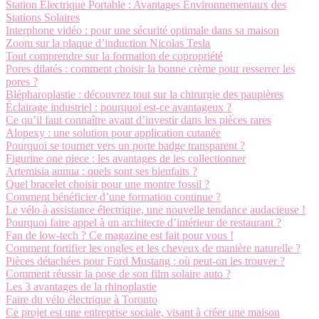
Station Électrique Portable : Avantages Environnementaux des
Stations Solaires
Interphone vidéo : pour une sécurité optimale dans sa maison
Zoom sur la plaque d’induction Nicolas Tesla
Tout comprendre sur la formation de copropriété
Pores dilatés : comment choisir la bonne crème pour resserrer les
pores ?
Blépharoplastie : découvrez tout sur la chirurgie des paupières
Éclairage industriel : pourquoi est-ce avantageux ?
Ce qu’il faut connaître avant d’investir dans les pièces rares
Alopexy : une solution pour application cutanée
Pourquoi se tourner vers un porte badge transparent ?
Figurine one piece : les avantages de les collectionner
Artemisia annua : quels sont ses bienfaits ?
Quel bracelet choisir pour une montre fossil ?
Comment bénéficier d’une formation continue ?
Le vélo à assistance électrique, une nouvelle tendance audacieuse !
Pourquoi faire appel à un architecte d’intérieur de restaurant ?
Fan de low-tech ? Ce magazine est fait pour vous !
Comment fortifier les ongles et les cheveux de manière naturelle ?
Pièces détachées pour Ford Mustang : où peut-on les trouver ?
Comment réussir la pose de son film solaire auto ?
Les 3 avantages de la rhinoplastie
Faire du vélo électrique à Toronto
Ce projet est une entreprise sociale, visant à créer une maison