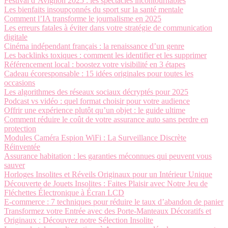
Festival d’Avignon 2025 : les spectacles incontournables
Les bienfaits insoupçonnés du sport sur la santé mentale
Comment l’IA transforme le journalisme en 2025
Les erreurs fatales à éviter dans votre stratégie de communication
digitale
Cinéma indépendant français : la renaissance d’un genre
Les backlinks toxiques : comment les identifier et les supprimer
Référencement local : boostez votre visibilité en 3 étapes
Cadeau écoresponsable : 15 idées originales pour toutes les
occasions
Les algorithmes des réseaux sociaux décryptés pour 2025
Podcast vs vidéo : quel format choisir pour votre audience
Offrir une expérience plutôt qu’un objet : le guide ultime
Comment réduire le coût de votre assurance auto sans perdre en
protection
Modules Caméra Espion WiFi : La Surveillance Discrète
Réinventée
Assurance habitation : les garanties méconnues qui peuvent vous
sauver
Horloges Insolites et Réveils Originaux pour un Intérieur Unique
Découverte de Jouets Insolites : Faites Plaisir avec Notre Jeu de
Fléchettes Électronique à Écran LCD
E-commerce : 7 techniques pour réduire le taux d’abandon de panier
Transformez votre Entrée avec des Porte-Manteaux Décoratifs et
Originaux : Découvrez notre Sélection Insolite