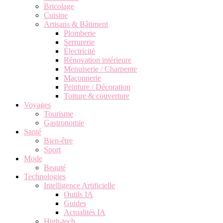
Bricolage
Cuisine
Artisans & Bâtiment
Plomberie
Serrurerie
Électricité
Rénovation intérieure
Menuiserie / Charpente
Maçonnerie
Peinture / Décoration
Toiture & couverture
Voyages
Tourisme
Gastronomie
Santé
Bien-être
Sport
Mode
Beauté
Technologies
Intelligence Artificielle
Outils IA
Guides
Actualités IA
High-tech