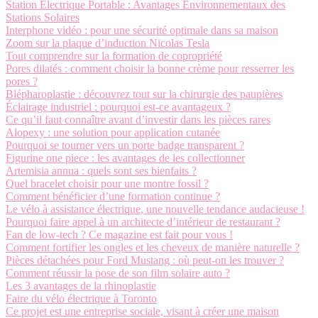
Station Électrique Portable : Avantages Environnementaux des
Stations Solaires
Interphone vidéo : pour une sécurité optimale dans sa maison
Zoom sur la plaque d’induction Nicolas Tesla
Tout comprendre sur la formation de copropriété
Pores dilatés : comment choisir la bonne crème pour resserrer les
pores ?
Blépharoplastie : découvrez tout sur la chirurgie des paupières
Éclairage industriel : pourquoi est-ce avantageux ?
Ce qu’il faut connaître avant d’investir dans les pièces rares
Alopexy : une solution pour application cutanée
Pourquoi se tourner vers un porte badge transparent ?
Figurine one piece : les avantages de les collectionner
Artemisia annua : quels sont ses bienfaits ?
Quel bracelet choisir pour une montre fossil ?
Comment bénéficier d’une formation continue ?
Le vélo à assistance électrique, une nouvelle tendance audacieuse !
Pourquoi faire appel à un architecte d’intérieur de restaurant ?
Fan de low-tech ? Ce magazine est fait pour vous !
Comment fortifier les ongles et les cheveux de manière naturelle ?
Pièces détachées pour Ford Mustang : où peut-on les trouver ?
Comment réussir la pose de son film solaire auto ?
Les 3 avantages de la rhinoplastie
Faire du vélo électrique à Toronto
Ce projet est une entreprise sociale, visant à créer une maison