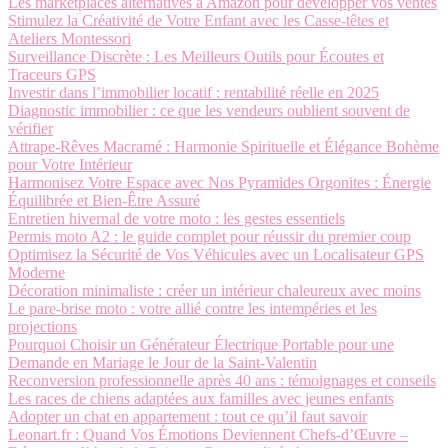
Les marketplaces alternatives à Amazon pour développer vos ventes
Stimulez la Créativité de Votre Enfant avec les Casse-têtes et
Ateliers Montessori
Surveillance Discrète : Les Meilleurs Outils pour Écoutes et
Traceurs GPS
Investir dans l’immobilier locatif : rentabilité réelle en 2025
Diagnostic immobilier : ce que les vendeurs oublient souvent de
vérifier
Attrape-Rêves Macramé : Harmonie Spirituelle et Élégance Bohème
pour Votre Intérieur
Harmonisez Votre Espace avec Nos Pyramides Orgonites : Énergie
Équilibrée et Bien-Être Assuré
Entretien hivernal de votre moto : les gestes essentiels
Permis moto A2 : le guide complet pour réussir du premier coup
Optimisez la Sécurité de Vos Véhicules avec un Localisateur GPS
Moderne
Décoration minimaliste : créer un intérieur chaleureux avec moins
Le pare-brise moto : votre allié contre les intempéries et les
projections
Pourquoi Choisir un Générateur Électrique Portable pour une
Demande en Mariage le Jour de la Saint-Valentin
Reconversion professionnelle après 40 ans : témoignages et conseils
Les races de chiens adaptées aux familles avec jeunes enfants
Adopter un chat en appartement : tout ce qu’il faut savoir
Leonart.fr : Quand Vos Émotions Deviennent Chefs-d’Œuvre –