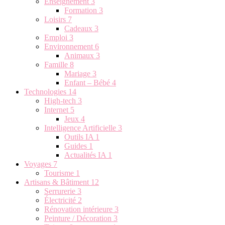
Enseignement
3
Formation
3
Loisirs
7
Cadeaux
3
Emploi
3
Environnement
6
Animaux
3
Famille
8
Mariage
3
Enfant – Bébé
4
Technologies
14
High-tech
3
Internet
5
Jeux
4
Intelligence Artificielle
3
Outils IA
1
Guides
1
Actualités IA
1
Voyages
7
Tourisme
1
Artisans & Bâtiment
12
Serrurerie
3
Électricité
2
Rénovation intérieure
3
Peinture / Décoration
3