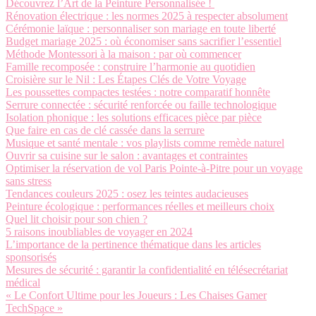
Découvrez l’Art de la Peinture Personnalisée !
Rénovation électrique : les normes 2025 à respecter absolument
Cérémonie laïque : personnaliser son mariage en toute liberté
Budget mariage 2025 : où économiser sans sacrifier l’essentiel
Méthode Montessori à la maison : par où commencer
Famille recomposée : construire l’harmonie au quotidien
Croisière sur le Nil : Les Étapes Clés de Votre Voyage
Les poussettes compactes testées : notre comparatif honnête
Serrure connectée : sécurité renforcée ou faille technologique
Isolation phonique : les solutions efficaces pièce par pièce
Que faire en cas de clé cassée dans la serrure
Musique et santé mentale : vos playlists comme remède naturel
Ouvrir sa cuisine sur le salon : avantages et contraintes
Optimiser la réservation de vol Paris Pointe-à-Pitre pour un voyage
sans stress
Tendances couleurs 2025 : osez les teintes audacieuses
Peinture écologique : performances réelles et meilleurs choix
Quel lit choisir pour son chien ?
5 raisons inoubliables de voyager en 2024
L’importance de la pertinence thématique dans les articles
sponsorisés
Mesures de sécurité : garantir la confidentialité en télésecrétariat
médical
« Le Confort Ultime pour les Joueurs : Les Chaises Gamer
TechSpace »