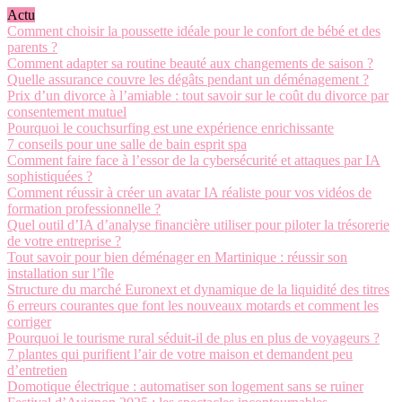
Actu
Comment choisir la poussette idéale pour le confort de bébé et des
parents ?
Comment adapter sa routine beauté aux changements de saison ?
Quelle assurance couvre les dégâts pendant un déménagement ?
Prix d’un divorce à l’amiable : tout savoir sur le coût du divorce par
consentement mutuel
Pourquoi le couchsurfing est une expérience enrichissante
7 conseils pour une salle de bain esprit spa
Comment faire face à l’essor de la cybersécurité et attaques par IA
sophistiquées ?
Comment réussir à créer un avatar IA réaliste pour vos vidéos de
formation professionnelle ?
Quel outil d’IA d’analyse financière utiliser pour piloter la trésorerie
de votre entreprise ?
Tout savoir pour bien déménager en Martinique : réussir son
installation sur l’île
Structure du marché Euronext et dynamique de la liquidité des titres
6 erreurs courantes que font les nouveaux motards et comment les
corriger
Pourquoi le tourisme rural séduit-il de plus en plus de voyageurs ?
7 plantes qui purifient l’air de votre maison et demandent peu
d’entretien
Domotique électrique : automatiser son logement sans se ruiner