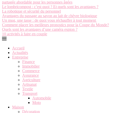
partagée abordable pour les personnes âgées
Le lombricompost : c’est quoi ? Et quels sont les avantages ?
La robotique et sécurité du personnel
Avantages du passage au savon au lait de chèvre biologique
Un mug, une tasse : de quoi vous réchauffer à tout moment
Comment placer les meilleurs pronostics pour la Coupe du Monde?
Quels sont les avantages d’une caméra espion ?
10 activités à faire en couple
Accueil
Actualités
Entreprise
Finance
Immobilier
Commerce
Assurance
Agriculture
Artisanat
Textile
Transport
Automobile
Moto
Maison
Décoration