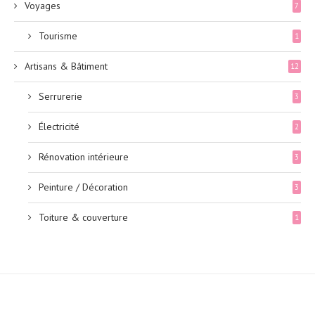
Voyages
7
Tourisme
1
Artisans & Bâtiment
12
Serrurerie
3
Électricité
2
Rénovation intérieure
3
Peinture / Décoration
3
Toiture & couverture
1