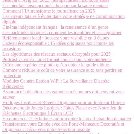
Festival d’Avignon 2025 : les spectacles incontournables
Les bienfaits insoupçonnés du sport sur la santé mentale
Comment l’IA transforme le journalisme en 2025
Les erreurs fatales à éviter dans votre stratégie de communication
digitale
Cinéma indépendant français : la renaissance d’un genre
Les backlinks toxiques : comment les identifier et les supprimer
Référencement local : boostez votre visibilité en 3 étapes
Cadeau écoresponsable : 15 idées originales pour toutes les
occasions
Les algorithmes des réseaux sociaux décryptés pour 2025
Podcast vs vidéo : quel format choisir pour votre audience
Offrir une expérience plutôt qu’un objet : le guide ultime
Comment réduire le coût de votre assurance auto sans perdre en
protection
Modules Caméra Espion WiFi : La Surveillance Discrète
Réinventée
Assurance habitation : les garanties méconnues qui peuvent vous
sauver
Horloges Insolites et Réveils Originaux pour un Intérieur Unique
Découverte de Jouets Insolites : Faites Plaisir avec Notre Jeu de
Fléchettes Électronique à Écran LCD
E-commerce : 7 techniques pour réduire le taux d’abandon de panier
Transformez votre Entrée avec des Porte-Manteaux Décoratifs et
Originaux : Découvrez notre Sélection Insolite