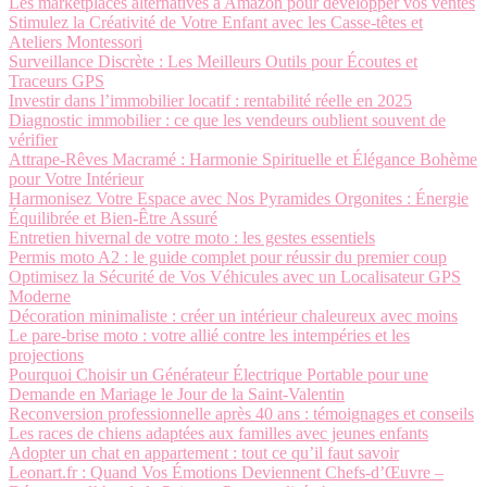
Les marketplaces alternatives à Amazon pour développer vos ventes
Stimulez la Créativité de Votre Enfant avec les Casse-têtes et
Ateliers Montessori
Surveillance Discrète : Les Meilleurs Outils pour Écoutes et
Traceurs GPS
Investir dans l’immobilier locatif : rentabilité réelle en 2025
Diagnostic immobilier : ce que les vendeurs oublient souvent de
vérifier
Attrape-Rêves Macramé : Harmonie Spirituelle et Élégance Bohème
pour Votre Intérieur
Harmonisez Votre Espace avec Nos Pyramides Orgonites : Énergie
Équilibrée et Bien-Être Assuré
Entretien hivernal de votre moto : les gestes essentiels
Permis moto A2 : le guide complet pour réussir du premier coup
Optimisez la Sécurité de Vos Véhicules avec un Localisateur GPS
Moderne
Décoration minimaliste : créer un intérieur chaleureux avec moins
Le pare-brise moto : votre allié contre les intempéries et les
projections
Pourquoi Choisir un Générateur Électrique Portable pour une
Demande en Mariage le Jour de la Saint-Valentin
Reconversion professionnelle après 40 ans : témoignages et conseils
Les races de chiens adaptées aux familles avec jeunes enfants
Adopter un chat en appartement : tout ce qu’il faut savoir
Leonart.fr : Quand Vos Émotions Deviennent Chefs-d’Œuvre –