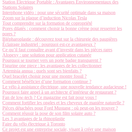
Station Électrique Portable : Avantages Environnementaux des
Stations Solaires
Interphone vidéo : pour une sécurité optimale dans sa maison
Zoom sur la plaque d’induction Nicolas Tesla
Tout comprendre sur la formation de copropriété
Pores dilatés : comment choisir la bonne crème pour resserrer les
pores ?
Blépharoplastie : découvrez tout sur la chirurgie des paupières
Éclairage industriel : pourquoi est-ce avantageux ?
Ce qu’il faut connaître avant d’investir dans les pièces rares
Alopexy : une solution pour application cutanée
Pourquoi se tourner vers un porte badge transparent ?
Figurine one piece : les avantages de les collectionner
Artemisia annua : quels sont ses bienfaits ?
Quel bracelet choisir pour une montre fossil ?
Comment bénéficier d’une formation continue ?
Le vélo à assistance électrique, une nouvelle tendance audacieuse !
Pourquoi faire appel à un architecte d’intérieur de restaurant ?
Fan de low-tech ? Ce magazine est fait pour vous !
Comment fortifier les ongles et les cheveux de manière naturelle ?
Pièces détachées pour Ford Mustang : où peut-on les trouver ?
Comment réussir la pose de son film solaire auto ?
Les 3 avantages de la rhinoplastie
Faire du vélo électrique à Toronto
Ce projet est une entreprise sociale, visant à créer une maison