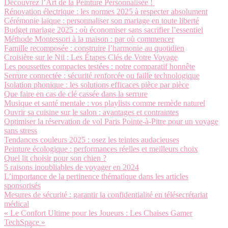
Découvrez l’Art de la Peinture Personnalisée !
Rénovation électrique : les normes 2025 à respecter absolument
Cérémonie laïque : personnaliser son mariage en toute liberté
Budget mariage 2025 : où économiser sans sacrifier l’essentiel
Méthode Montessori à la maison : par où commencer
Famille recomposée : construire l’harmonie au quotidien
Croisière sur le Nil : Les Étapes Clés de Votre Voyage
Les poussettes compactes testées : notre comparatif honnête
Serrure connectée : sécurité renforcée ou faille technologique
Isolation phonique : les solutions efficaces pièce par pièce
Que faire en cas de clé cassée dans la serrure
Musique et santé mentale : vos playlists comme remède naturel
Ouvrir sa cuisine sur le salon : avantages et contraintes
Optimiser la réservation de vol Paris Pointe-à-Pitre pour un voyage
sans stress
Tendances couleurs 2025 : osez les teintes audacieuses
Peinture écologique : performances réelles et meilleurs choix
Quel lit choisir pour son chien ?
5 raisons inoubliables de voyager en 2024
L’importance de la pertinence thématique dans les articles
sponsorisés
Mesures de sécurité : garantir la confidentialité en télésecrétariat
médical
« Le Confort Ultime pour les Joueurs : Les Chaises Gamer
TechSpace »