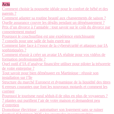
Actu
Comment choisir la poussette idéale pour le confort de bébé et des
parents ?
Comment adapter sa routine beauté aux changements de saison ?
Quelle assurance couvre les dégâts pendant un déménagement ?
Prix d’un divorce à l’amiable : tout savoir sur le coût du divorce par
consentement mutuel
Pourquoi le couchsurfing est une expérience enrichissante
7 conseils pour une salle de bain esprit spa
Comment faire face à l’essor de la cybersécurité et attaques par IA
sophistiquées ?
Comment réussir à créer un avatar IA réaliste pour vos vidéos de
formation professionnelle ?
Quel outil d’IA d’analyse financière utiliser pour piloter la trésorerie
de votre entreprise ?
Tout savoir pour bien déménager en Martinique : réussir son
installation sur l’île
Structure du marché Euronext et dynamique de la liquidité des titres
6 erreurs courantes que font les nouveaux motards et comment les
corriger
Pourquoi le tourisme rural séduit-il de plus en plus de voyageurs ?
7 plantes qui purifient l’air de votre maison et demandent peu
d’entretien
Domotique électrique : automatiser son logement sans se ruiner