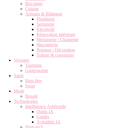
Bricolage
Cuisine
Artisans & Bâtiment
Plomberie
Serrurerie
Électricité
Rénovation intérieure
Menuiserie / Charpente
Maçonnerie
Peinture / Décoration
Toiture & couverture
Voyages
Tourisme
Gastronomie
Santé
Bien-être
Sport
Mode
Beauté
Technologies
Intelligence Artificielle
Outils IA
Guides
Actualités IA
High-tech