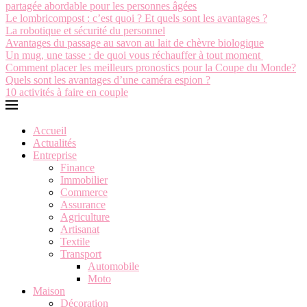
partagée abordable pour les personnes âgées
Le lombricompost : c’est quoi ? Et quels sont les avantages ?
La robotique et sécurité du personnel
Avantages du passage au savon au lait de chèvre biologique
Un mug, une tasse : de quoi vous réchauffer à tout moment
Comment placer les meilleurs pronostics pour la Coupe du Monde?
Quels sont les avantages d’une caméra espion ?
10 activités à faire en couple
Accueil
Actualités
Entreprise
Finance
Immobilier
Commerce
Assurance
Agriculture
Artisanat
Textile
Transport
Automobile
Moto
Maison
Décoration