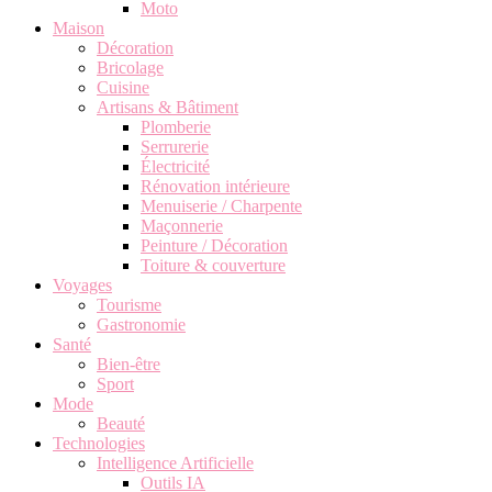
Moto
Maison
Décoration
Bricolage
Cuisine
Artisans & Bâtiment
Plomberie
Serrurerie
Électricité
Rénovation intérieure
Menuiserie / Charpente
Maçonnerie
Peinture / Décoration
Toiture & couverture
Voyages
Tourisme
Gastronomie
Santé
Bien-être
Sport
Mode
Beauté
Technologies
Intelligence Artificielle
Outils IA