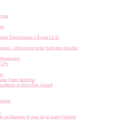
ction
ver
chettes Électronique à Écran LCD
naux : Découvrez notre Sélection Insolite
 Montessori
s GPS
er
ur Votre Intérieur
ilibrée et Bien-Être Assuré
oderne
s
 en Mariage le Jour de la Saint-Valentin