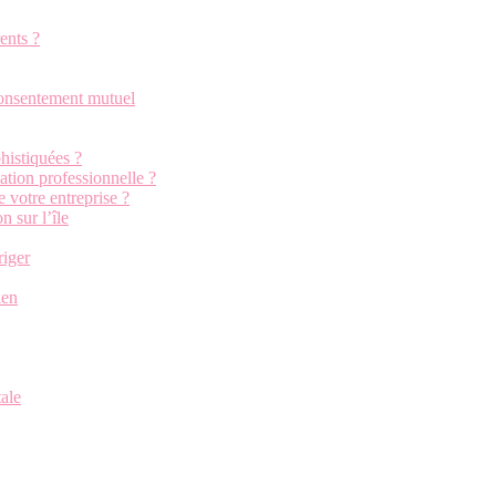
ents ?
 consentement mutuel
histiquées ?
ation professionnelle ?
e votre entreprise ?
n sur l’île
riger
ien
tale