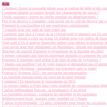
Actu
Comment choisir la poussette idéale pour le confort de bébé et des par
Comment adapter sa routine beauté aux changements de saison ?
Quelle assurance couvre les dégâts pendant un déménagement ?
Prix d’un divorce à l’amiable : tout savoir sur le coût du divorce par
Pourquoi le couchsurfing est une expérience enrichissante
7 conseils pour une salle de bain esprit spa
Comment faire face à l’essor de la cybersécurité et attaques par IA sop
Comment réussir à créer un avatar IA réaliste pour vos vidéos de form
Quel outil d’IA d’analyse financière utiliser pour piloter la trésorerie d
Tout savoir pour bien déménager en Martinique : réussir son installatio
Structure du marché Euronext et dynamique de la liquidité des titres
6 erreurs courantes que font les nouveaux motards et comment les cor
Pourquoi le tourisme rural séduit-il de plus en plus de voyageurs ?
7 plantes qui purifient l’air de votre maison et demandent peu d’entret
Domotique électrique : automatiser son logement sans se ruiner
Festival d’Avignon 2025 : les spectacles incontournables
Les bienfaits insoupçonnés du sport sur la santé mentale
Comment l’IA transforme le journalisme en 2025
Les erreurs fatales à éviter dans votre stratégie de communication digi
Cinéma indépendant français : la renaissance d’un genre
Les backlinks toxiques : comment les identifier et les supprimer
Référencement local : boostez votre visibilité en 3 étapes
Cadeau écoresponsable : 15 idées originales pour toutes les occasions