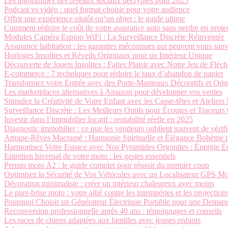
Les algorithmes des réseaux sociaux décryptés pour 2025
Podcast vs vidéo : quel format choisir pour votre audience
Offrir une expérience plutôt qu’un objet : le guide ultime
Comment réduire le coût de votre assurance auto sans perdre en prote
Modules Caméra Espion WiFi : La Surveillance Discrète Réinventée
Assurance habitation : les garanties méconnues qui peuvent vous sau
Horloges Insolites et Réveils Originaux pour un Intérieur Unique
Découverte de Jouets Insolites : Faites Plaisir avec Notre Jeu de Flé
E-commerce : 7 techniques pour réduire le taux d’abandon de panier
Transformez votre Entrée avec des Porte-Manteaux Décoratifs et Origi
Les marketplaces alternatives à Amazon pour développer vos ventes
Stimulez la Créativité de Votre Enfant avec les Casse-têtes et Ateliers
Surveillance Discrète : Les Meilleurs Outils pour Écoutes et Traceur
Investir dans l’immobilier locatif : rentabilité réelle en 2025
Diagnostic immobilier : ce que les vendeurs oublient souvent de vérifi
Attrape-Rêves Macramé : Harmonie Spirituelle et Élégance Bohème po
Harmonisez Votre Espace avec Nos Pyramides Orgonites : Énergie Équ
Entretien hivernal de votre moto : les gestes essentiels
Permis moto A2 : le guide complet pour réussir du premier coup
Optimisez la Sécurité de Vos Véhicules avec un Localisateur GPS M
Décoration minimaliste : créer un intérieur chaleureux avec moins
Le pare-brise moto : votre allié contre les intempéries et les projection
Pourquoi Choisir un Générateur Électrique Portable pour une Demande
Reconversion professionnelle après 40 ans : témoignages et conseils
Les races de chiens adaptées aux familles avec jeunes enfants