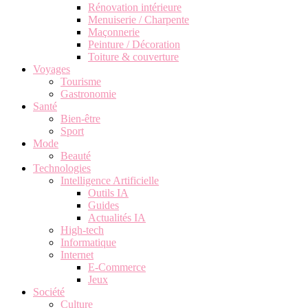
Rénovation intérieure
Menuiserie / Charpente
Maçonnerie
Peinture / Décoration
Toiture & couverture
Voyages
Tourisme
Gastronomie
Santé
Bien-être
Sport
Mode
Beauté
Technologies
Intelligence Artificielle
Outils IA
Guides
Actualités IA
High-tech
Informatique
Internet
E-Commerce
Jeux
Société
Culture