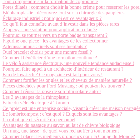
Tout comprendre sur la formation de copropriété
Pores dilatés : comment choisir la bonne crème pour resserrer les pore
Blépharoplastie : découvrez tout sur la chirurgie des paupières
Éclairage industriel : pourquoi est-ce avantageux ?
Ce qu’il faut connaître avant d’investir dans les pièces rares
Alopexy : une solution pour application cutanée
Pourquoi se tourner vers un porte badge transparent ?
Figurine one piece : les avantages de les collectionner
Artemisia annua : quels sont ses bienfaits ?
Quel bracelet choisir pour une montre fossil ?
Comment bénéficier d’une formation continue ?
Le vélo à assistance électrique, une nouvelle tendance audacieuse !
Pourquoi faire appel à un architecte d’intérieur de restaurant ?
Fan de low-tech ? Ce magazine est fait pour vous !
Comment fortifier les ongles et les cheveux de manière naturelle ?
Pièces détachées pour Ford Mustang : où peut-on les trouver ?
Comment réussir la pose de son film solaire auto ?
Les 3 avantages de la rhinoplastie
Faire du vélo électrique à Toronto
Ce projet est une entreprise sociale, visant à créer une maison partag
Le lombricompost : c’est quoi ? Et quels sont les avantages ?
La robotique et sécurité du personnel
Avantages du passage au savon au lait de chèvre biologique
Un mug, une tasse : de quoi vous réchauffer à tout moment
Comment placer les meilleurs pronostics pour la Coupe du Monde?