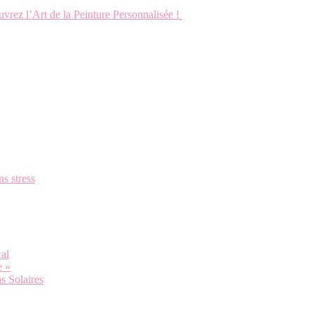
ez l’Art de la Peinture Personnalisée !
ns stress
cal
e »
s Solaires