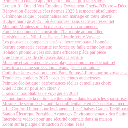
Adopter un chat en appartement : tout ce qu’il faut savoir
Leonart.fr : Quand Vos Émotions Deviennent Chefs-d’Œuvre – Découvr
Rénovation électrique : les normes 2025 à respecter absolument
Cérémonie laïque : personnaliser son mariage en toute liberté
Budget mariage 2025 : où économiser sans sacrifier l’essentiel
Méthode Montessori à la maison : par où commencer
Famille recomposée : construire l’harmonie au quotidien
Croisière sur le Nil : Les Étapes Clés de Votre Voyage
Les poussettes compactes testées : notre comparatif honnête
Serrure connectée : sécurité renforcée ou faille technologique
Isolation phonique : les solutions efficaces pièce par pièce
Que faire en cas de clé cassée dans la serrure
Musique et santé mentale : vos playlists comme remède naturel
Ouvrir sa cuisine sur le salon : avantages et contraintes
Optimiser la réservation de vol Paris Pointe-à-Pitre pour un voyage sa
Tendances couleurs 2025 : osez les teintes audacieuses
Peinture écologique : performances réelles et meilleurs choix
Quel lit choisir pour son chien ?
5 raisons inoubliables de voyager en 2024
L’importance de la pertinence thématique dans les articles sponsorisés
Mesures de sécurité : garantir la confidentialité en télésecrétariat médi
« Le Confort Ultime pour les Joueurs : Les Chaises Gamer TechSpac
Station Électrique Portable : Avantages Environnementaux des Station
Interphone vidéo : pour une sécurité optimale dans sa maison
Zoom sur la plaque d’induction Nicolas Tesla